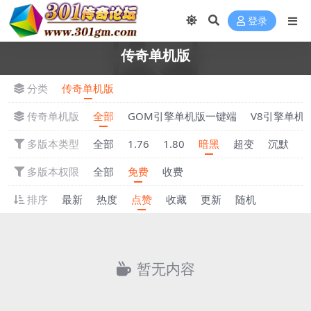
登录
传奇单机版
分类
传奇单机版
传奇单机版
全部
GOM引擎单机版一键端
V8引擎单机
多版本类型
全部
1.76
1.80
暗黑
超变
沉默
多版本权限
全部
免费
收费
排序
最新
热度
点赞
收藏
更新
随机
暂无内容