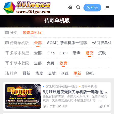
登录
传奇单机版
分类
传奇单机版
传奇单机版
全部
GOM引擎单机版一键端
V8引擎单机
多版本类型
全部
1.76
1.80
暗黑
超变
沉默
多版本权限
全部
免费
收费
排序
最新
热度
点赞
收藏
更新
随机
GOM引擎单机版一键端
传奇单机版
VIP
5月旺旺超变无限刀单机版一键端-附带
传奇GM后台
遥忆昔日传奇梦 剑影刀光杀气浓 兄弟情深悲
欢共 夫妻恩爱生死同 杀猫逐鹿出新村 ...
2 年前
121
150