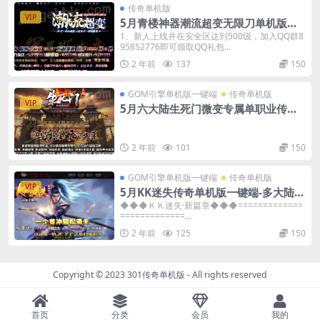
传奇单机版
VIP
5月青楼神器潮流超变无限刀单机版单
职业-附带GM后台
1、新人上线并在安全区达到500级，加入QQ群8
95852776即可领取QQ礼包...
2 年前
137
150
GOM引擎单机版一键端
传奇单机版
VIP
5月六大陆生死门微变专属单职业传奇
单机版-附带GM后台
2 年前
101
150
GOM引擎单机版一键端
传奇单机版
VIP
5月KK迷失传奇单机版一键端-多大陆-
附带GM后台-背包神器
◆◆◆ＫＫ迷失·新篇章◆◆◆=============
=============...
2 年前
125
150
Copyright © 2023
301传奇单机版
- All rights reserved
首页
分类
会员
我的