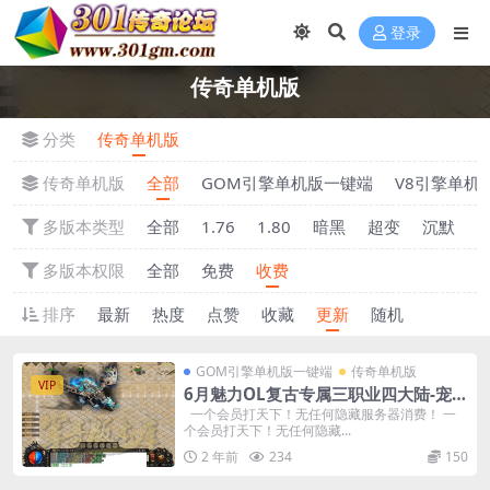
登录
传奇单机版
分类
传奇单机版
传奇单机版
全部
GOM引擎单机版一键端
V8引擎单机
多版本类型
全部
1.76
1.80
暗黑
超变
沉默
多版本权限
全部
免费
收费
排序
最新
热度
点赞
收藏
更新
随机
GOM引擎单机版一键端
传奇单机版
VIP
6月魅力OL复古专属三职业四大陆-宠物
坐骑-复古耐玩-附带GM后台
一个会员打天下！无任何隐藏服务器消费！ 一
个会员打天下！无任何隐藏...
2 年前
234
150