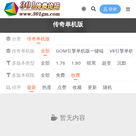
登录
传奇单机版
分类
传奇单机版
传奇单机版
全部
GOM引擎单机版一键端
V8引擎单机
多版本类型
全部
1.76
1.80
暗黑
超变
沉默
多版本权限
全部
免费
收费
排序
最新
热度
点赞
收藏
更新
随机
暂无内容