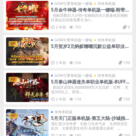
GOM引擎单机版一键端
传奇单机版
5月金牛神器-传奇单机版一键端-附带强
大GM后台-炫酷光柱-微端传奇！
捐献悉数归入沙捐+实物收回永久配备收回捐献
狂暴起步回馈免费元 &n...
2 年前
755
0
GOM引擎单机版一键端
传奇单机版
VIP
5月贺岁2元蚂蚁嘟嘟沉默公益单职业单
机版-附带GM后台
2 年前
226
150
GOM引擎单机版一键端
传奇单机版
VIP
5月泰山神器迷失单职业单机版-BUFF
洗练-附带GM后台
新战区进团礼包888888官方交流群：官网： 充
值300以上，获得...
2 年前
174
150
传奇单机版
VIP
5月天门正版单机版-第五大陆-沙城捐
献-狂暴之力-附带GM后台
遥忆昔日传奇梦 剑影刀光杀气浓 兄弟情深悲
欢共 夫妻恩爱生死同 杀猫逐鹿出新村 ...
2 年前
180
150