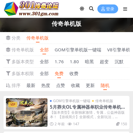
登录
传奇单机版
分类
传奇单机版
传奇单机版
全部
GOM引擎单机版一键端
V8引擎单机
多版本类型
全部
1.76
1.80
暗黑
超变
沉默
多版本权限
全部
免费
收费
排序
最新
热度
点赞
收藏
更新
随机
GOM引擎单机版一键端
传奇单机版
VIP
5月莽夫OL专属神器单职业传奇单机版-
附带GM后台
【版本类型】全新独家激情，专属，公益神器版
本！ 【游戏简介】全新模式，全新玩法，...
2 年前
147
150