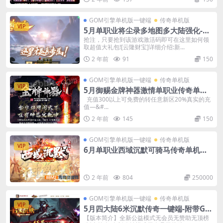
GOM引擎单机版一键端
传奇单机版
VIP
5月单职业将尘录多地图多大陆强化-附
带gm后台-特殊强化
抢注，只要抢到该游戏激活码即可在这里如何领
取超值大礼包![云隆财宝]详细介绍:新...
2 年前
91
150
GOM引擎单机版一键端
传奇单机版
VIP
5月御赐金牌神器激情单职业传奇单机
版本-附带GM后台
充值300以上可免费的转任意新区20%真实的充
值—&#...
2 年前
145
150
GOM引擎单机版一键端
传奇单机版
VIP
6月单职业西域沉默可骑马传奇单机版-
附带GM后台
2 年前
804
250000
GOM引擎单机版一键端
传奇单机版
VIP
5月四大陆6米沉默传奇一键端-附带GM
后台-专属神器无限刀
【版本简介】全新公益模式无会员无赞助无顶榜