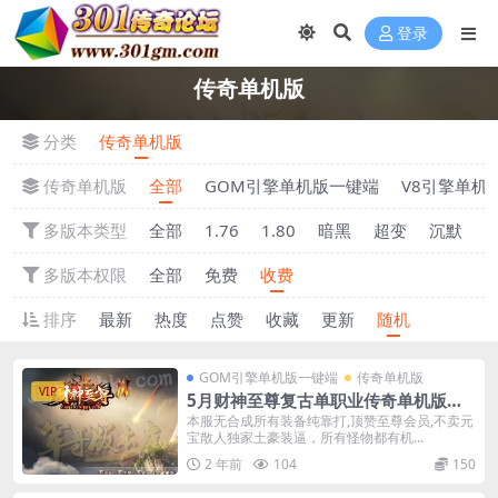
登录
传奇单机版
分类
传奇单机版
传奇单机版
全部
GOM引擎单机版一键端
V8引擎单机
多版本类型
全部
1.76
1.80
暗黑
超变
沉默
多版本权限
全部
免费
收费
排序
最新
热度
点赞
收藏
更新
随机
GOM引擎单机版一键端
传奇单机版
VIP
5月财神至尊复古单职业传奇单机版一
键端-附带GM后台
本服无合成所有装备纯靠打,顶赞至尊会员,不卖元
宝散人独家土豪装逼，所有怪物都有机...
2 年前
104
150