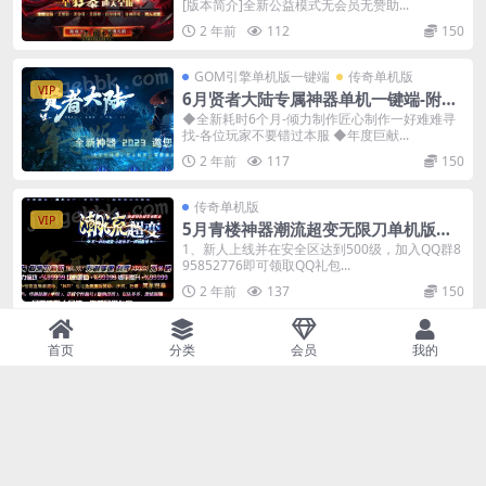
[版本简介]全新公益模式无会员无赞助...
2 年前
112
150
GOM引擎单机版一键端
传奇单机版
VIP
6月贤者大陆专属神器单机一键端-附带
GM后台
◆全新耗时6个月-倾力制作匠心制作一好难难寻
找-各位玩家不要错过本服 ◆年度巨献...
2 年前
117
150
传奇单机版
VIP
5月青楼神器潮流超变无限刀单机版单
职业-附带GM后台
1、新人上线并在安全区达到500级，加入QQ群8
95852776即可领取QQ礼包...
2 年前
137
150
GOM引擎单机版一键端
传奇单机版
首页
分类
会员
我的
VIP
5月天天沉默传奇单机版一键端-附带可
视化GM后台
2 年前
149
150
GOM引擎单机版一键端
传奇单机版
VIP
6月诸神传说无限刀神器激情单职业传