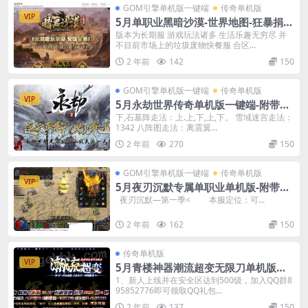
GOM引擎单机版一键端
传奇单机版
VIP
5月单职业黑暗沙漠-世界地图-狂暴捐献
魔体-附带GM后台一键端
版本为长期服 游戏玩法诸多 生活乐趣无穷尽 并
不目前市场上的垃圾废物快餐服 合区...
2 年前
142
150
GOM引擎单机版一键端
传奇单机版
VIP
5月永劫世界传奇单机版一键端-附带强
大GM后台-五大陆-坐骑-合成
下,石墓阵走法：上.上,下,上,下。 雪域迷宫走法：
1342 八阵图走法：离震翼...
2 年前
270
150
GOM引擎单机版一键端
传奇单机版
VIP
5月夜刃沉默专属单职业单机版-附带G
M后台
夜刃沉默—第一季< 本服定位：可...
2 年前
162
150
传奇单机版
VIP
5月青楼神器潮流超变无限刀单机版单
职业-附带GM后台
1、新人上线并在安全区达到500级，加入QQ群8
95852776即可领取QQ礼包...
2 年前
137
150