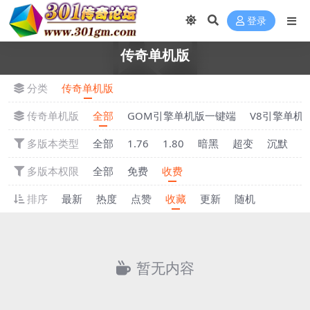
登录
传奇单机版
分类
传奇单机版
传奇单机版
全部
GOM引擎单机版一键端
V8引擎单机
多版本类型
全部
1.76
1.80
暗黑
超变
沉默
多版本权限
全部
免费
收费
排序
最新
热度
点赞
收藏
更新
随机
暂无内容