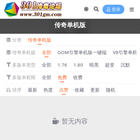
登录
传奇单机版
分类
传奇单机版
传奇单机版
全部
GOM引擎单机版一键端
V8引擎单机
多版本类型
全部
1.76
1.80
暗黑
超变
沉默
多版本权限
全部
免费
收费
排序
最新
热度
点赞
收藏
更新
随机
暂无内容