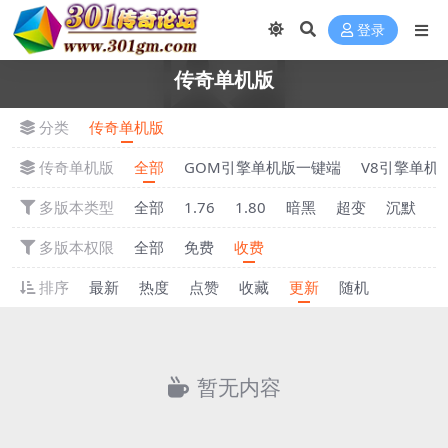
登录
传奇单机版
分类
传奇单机版
传奇单机版
全部
GOM引擎单机版一键端
V8引擎单机
多版本类型
全部
1.76
1.80
暗黑
超变
沉默
多版本权限
全部
免费
收费
排序
最新
热度
点赞
收藏
更新
随机
暂无内容