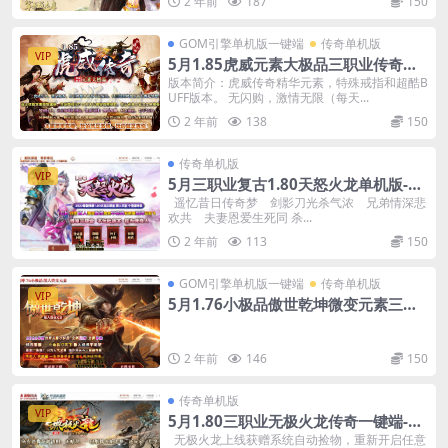
2 年前
187
150
GOM引擎单机版一键端
传奇单机版
VIP
5月1.85虎威元素大极品三职业传奇一
键端-附带GM后台
版本简介：虎威传奇精华元素，特殊戒指和超酷B
UFF版本。 无闪购，激情无限（每天...
2 年前
138
150
传奇单机版
VIP
5月三职业复古1.80天怒火龙单机版-附
带GM后台一键端
遥忆昔日传奇梦 剑影刀光杀气浓 兄弟情深悲
欢共 夫妻恩爱生死同 杀...
2 年前
113
150
GOM引擎单机版一键端
传奇单机版
VIP
5月1.76小极品傲世乾坤微变元素三职
业传奇-附带GM后台
2 年前
146
150
传奇单机版
VIP
5月1.80三职业无极火龙传奇一键端-九
层妖塔庄园-附带GM后台
无极火龙上线获赠系统自动捡物，重新开启任意