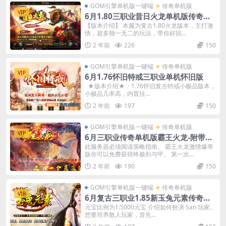
GOM引擎单机版一键端
传奇单机版
VIP
6月1.80三职业昔日火龙单机版传奇装
备上缴-重铸炼化强化-附带GM后台
【版本介绍】 本服为复古1.80火龙版本，主打激
情，超多独一无二的玩法，带你好回...
2 年前
226
150
GOM引擎单机版一键端
传奇单机版
VIP
6月1.76怀旧特戒三职业单机怀旧版
★版本介绍★：1.76怀旧复古特戒小极品版本，
小极品几率高，内置挂...
2 年前
197
150
GOM引擎单机版一键端
传奇单机版
VIP
6月三职业传奇单机版霸王火龙-附带G
M后台
此服务器必须阅读策略指南。 霸王火龙激情爆率
版你可以免费获得终极剑与甲。 第一次...
2 年前
190
150
GOM引擎单机版一键端
传奇单机版
VIP
6月复古三职业1.85新玉兔元素传奇单
机版本-附带GM后台
元宝比例为1:5000元宝 介绍如何扮演 San 玩家。
想要培养散人玩家，首先...