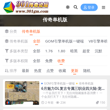
登录
传奇单机版
分类
传奇单机版
传奇单机版
全部
GOM引擎单机版一键端
V8引擎单机
多版本类型
全部
1.76
1.80
暗黑
超变
沉默
多版本权限
全部
免费
收费
排序
最新
热度
点赞
收藏
更新
随机
GOM引擎单机版一键端
传奇单机版
VIP
6月魅力OL复古专属三职业四大陆-宠物
坐骑-复古耐玩-附带GM后台
一个会员打天下！无任何隐藏服务器消费！ 一
个会员打天下！无任何隐藏...
2 年前
234
150