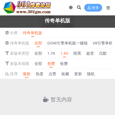
登录
传奇单机版
分类
传奇单机版
传奇单机版
全部
GOM引擎单机版一键端
V8引擎单机
多版本类型
全部
1.76
1.80
暗黑
超变
沉默
多版本权限
全部
免费
收费
排序
最新
热度
点赞
收藏
更新
随机
暂无内容