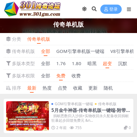
登录
传奇单机版
分类
传奇单机版
传奇单机版
全部
GOM引擎单机版一键端
V8引擎单机
多版本类型
全部
1.76
1.80
暗黑
超变
沉默
多版本权限
全部
免费
收费
排序
最新
热度
点赞
收藏
更新
随机
GOM引擎单机版一键端
传奇单机版
5月金牛神器-传奇单机版一键端-附带强
大GM后台-炫酷光柱-微端传奇！
捐献悉数归入沙捐+实物收回永久配备收回捐献
狂暴起步回馈免费元 &n...
2 年前
755
0