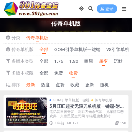
登录
传奇单机版
分类
传奇单机版
传奇单机版
全部
GOM引擎单机版一键端
V8引擎单机
多版本类型
全部
1.76
1.80
暗黑
超变
沉默
多版本权限
全部
免费
收费
排序
最新
热度
点赞
收藏
更新
随机
GOM引擎单机版一键端
传奇单机版
VIP
5月旺旺超变无限刀单机版一键端-附带
传奇GM后台
遥忆昔日传奇梦 剑影刀光杀气浓 兄弟情深悲
欢共 夫妻恩爱生死同 杀猫逐鹿出新村 ...
2 年前
121
150