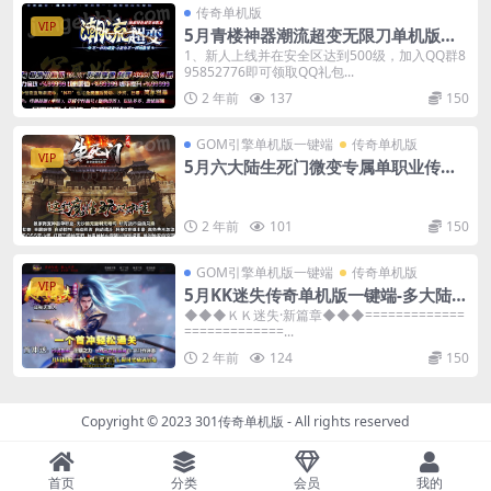
传奇单机版
VIP
5月青楼神器潮流超变无限刀单机版单
职业-附带GM后台
1、新人上线并在安全区达到500级，加入QQ群8
95852776即可领取QQ礼包...
2 年前
137
150
GOM引擎单机版一键端
传奇单机版
VIP
5月六大陆生死门微变专属单职业传奇
单机版-附带GM后台
2 年前
101
150
GOM引擎单机版一键端
传奇单机版
VIP
5月KK迷失传奇单机版一键端-多大陆-
附带GM后台-背包神器
◆◆◆ＫＫ迷失·新篇章◆◆◆=============
=============...
2 年前
124
150
Copyright © 2023
301传奇单机版
- All rights reserved
首页
分类
会员
我的