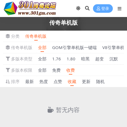
登录
传奇单机版
分类
传奇单机版
传奇单机版
全部
GOM引擎单机版一键端
V8引擎单机
多版本类型
全部
1.76
1.80
暗黑
超变
沉默
多版本权限
全部
免费
收费
排序
最新
热度
点赞
收藏
更新
随机
暂无内容