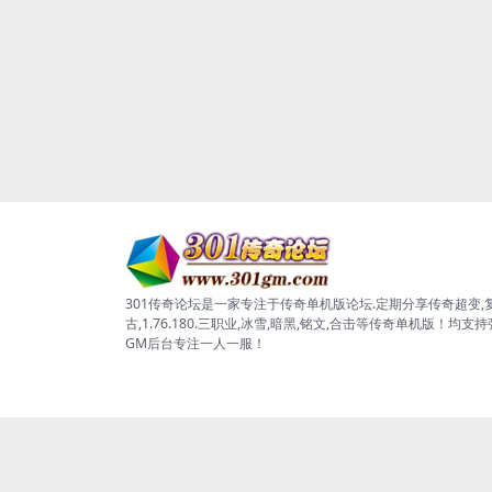
301传奇论坛是一家专注于传奇单机版论坛.定期分享传奇超变,
古,1.76.180.三职业,冰雪,暗黑,铭文,合击等传奇单机版！均支
GM后台专注一人一服！