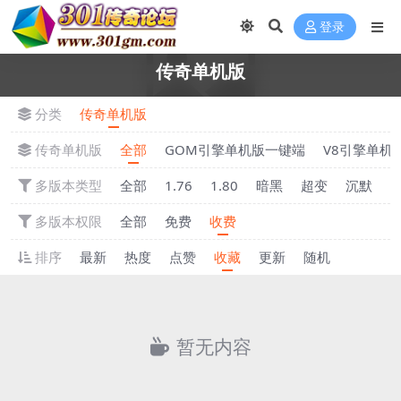
登录
传奇单机版
分类
传奇单机版
传奇单机版
全部
GOM引擎单机版一键端
V8引擎单机
多版本类型
全部
1.76
1.80
暗黑
超变
沉默
多版本权限
全部
免费
收费
排序
最新
热度
点赞
收藏
更新
随机
暂无内容