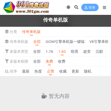
登录
传奇单机版
分类
传奇单机版
传奇单机版
全部
GOM引擎单机版一键端
V8引擎单机
多版本类型
全部
1.76
1.80
暗黑
超变
沉默
多版本权限
全部
免费
收费
排序
最新
热度
点赞
收藏
更新
随机
暂无内容