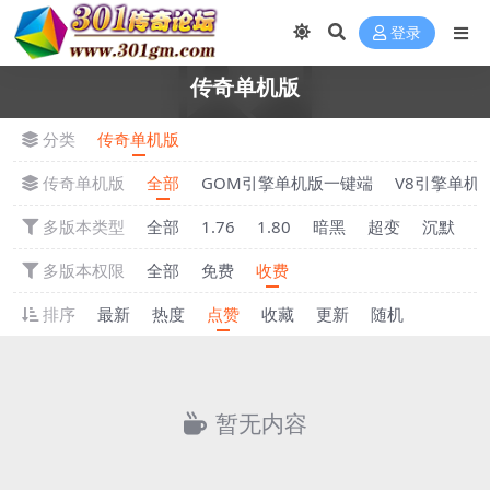
登录
传奇单机版
分类
传奇单机版
传奇单机版
全部
GOM引擎单机版一键端
V8引擎单机
多版本类型
全部
1.76
1.80
暗黑
超变
沉默
多版本权限
全部
免费
收费
排序
最新
热度
点赞
收藏
更新
随机
暂无内容