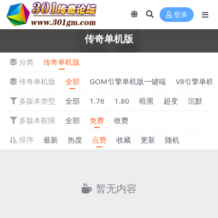
登录
传奇单机版
分类
传奇单机版
传奇单机版
全部
GOM引擎单机版一键端
V8引擎单机
多版本类型
全部
1.76
1.80
暗黑
超变
沉默
多版本权限
全部
免费
收费
排序
最新
热度
点赞
收藏
更新
随机
暂无内容