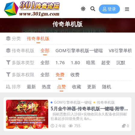
登录
传奇单机版
分类
传奇单机版
传奇单机版
全部
GOM引擎单机版一键端
V8引擎单机
多版本类型
全部
1.76
1.80
暗黑
超变
沉默
多版本权限
全部
免费
收费
排序
最新
热度
点赞
收藏
更新
随机
GOM引擎单机版一键端
传奇单机版
5月金牛神器-传奇单机版一键端-附带强
大GM后台-炫酷光柱-微端传奇！
捐献悉数归入沙捐+实物收回永久配备收回捐献
狂暴起步回馈免费元 &n...
2 年前
755
0