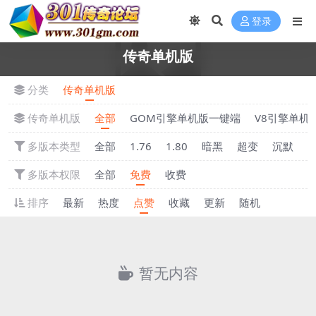
登录
传奇单机版
分类
传奇单机版
传奇单机版
全部
GOM引擎单机版一键端
V8引擎单机
多版本类型
全部
1.76
1.80
暗黑
超变
沉默
多版本权限
全部
免费
收费
排序
最新
热度
点赞
收藏
更新
随机
暂无内容