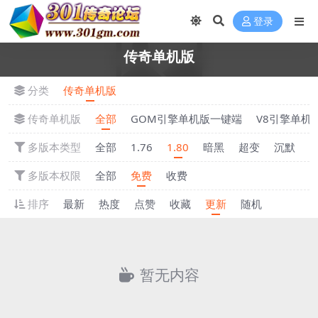
登录
传奇单机版
分类
传奇单机版
传奇单机版
全部
GOM引擎单机版一键端
V8引擎单机
多版本类型
全部
1.76
1.80
暗黑
超变
沉默
多版本权限
全部
免费
收费
排序
最新
热度
点赞
收藏
更新
随机
暂无内容