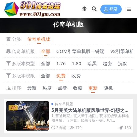
登录
传奇单机版
分类
传奇单机版
传奇单机版
全部
GOM引擎单机版一键端
V8引擎单机
多版本类型
全部
1.76
1.80
暗黑
超变
沉默
多版本权限
全部
免费
收费
排序
最新
热度
点赞
收藏
更新
随机
传奇单机版
VIP
5月完美大陆单机版风暴世界-幻想之旅-
神魔之体-装备强化-附带GM后台
1. 普通玩家：初入新手地图，获得初级装备和地
图卷轴。（注意：如果设备不好，从1...
2 年前
170
150