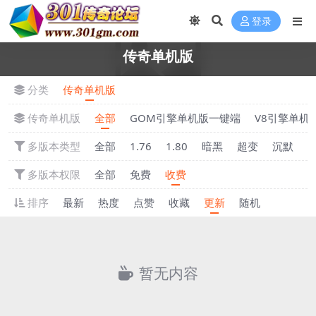
登录
传奇单机版
分类
传奇单机版
传奇单机版
全部
GOM引擎单机版一键端
V8引擎单机
多版本类型
全部
1.76
1.80
暗黑
超变
沉默
多版本权限
全部
免费
收费
排序
最新
热度
点赞
收藏
更新
随机
暂无内容