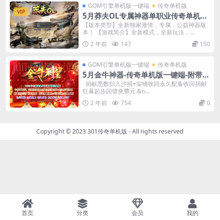
GOM引擎单机版一键端
传奇单机版
VIP
5月莽夫OL专属神器单职业传奇单机版-
附带GM后台
【版本类型】全新独家激情，专属，公益神器版
本！ 【游戏简介】全新模式，全新玩法，...
2 年前
147
150
GOM引擎单机版一键端
传奇单机版
5月金牛神器-传奇单机版一键端-附带强
大GM后台-炫酷光柱-微端传奇！
捐献悉数归入沙捐+实物收回永久配备收回捐献
狂暴起步回馈免费元 &n...
2 年前
754
0
Copyright © 2023
301传奇单机版
- All rights reserved
首页
分类
会员
我的