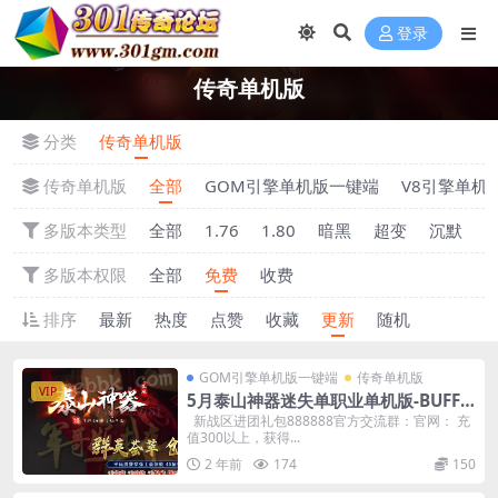
登录
传奇单机版
分类
传奇单机版
传奇单机版
全部
GOM引擎单机版一键端
V8引擎单机
多版本类型
全部
1.76
1.80
暗黑
超变
沉默
多版本权限
全部
免费
收费
排序
最新
热度
点赞
收藏
更新
随机
GOM引擎单机版一键端
传奇单机版
VIP
5月泰山神器迷失单职业单机版-BUFF
洗练-附带GM后台
新战区进团礼包888888官方交流群：官网： 充
值300以上，获得...
2 年前
174
150