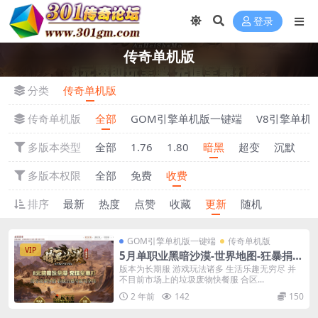
登录
传奇单机版
分类
传奇单机版
传奇单机版
全部
GOM引擎单机版一键端
V8引擎单机
多版本类型
全部
1.76
1.80
暗黑
超变
沉默
多版本权限
全部
免费
收费
排序
最新
热度
点赞
收藏
更新
随机
GOM引擎单机版一键端
传奇单机版
VIP
5月单职业黑暗沙漠-世界地图-狂暴捐献
魔体-附带GM后台一键端
版本为长期服 游戏玩法诸多 生活乐趣无穷尽 并
不目前市场上的垃圾废物快餐服 合区...
2 年前
142
150