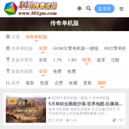
登录
传奇单机版
分类
传奇单机版
传奇单机版
全部
GOM引擎单机版一键端
V8引擎单机
多版本类型
全部
1.76
1.80
暗黑
超变
沉默
多版本权限
全部
免费
收费
排序
最新
热度
点赞
收藏
更新
随机
GOM引擎单机版一键端
传奇单机版
VIP
5月单职业黑暗沙漠-世界地图-狂暴捐献
魔体-附带GM后台一键端
版本为长期服 游戏玩法诸多 生活乐趣无穷尽 并
不目前市场上的垃圾废物快餐服 合区...
2 年前
143
150