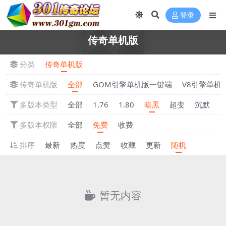
登录
传奇单机版
分类
传奇单机版
传奇单机版
全部
GOM引擎单机版一键端
V8引擎单机
多版本类型
全部
1.76
1.80
暗黑
超变
沉默
多版本权限
全部
免费
收费
排序
最新
热度
点赞
收藏
更新
随机
暂无内容