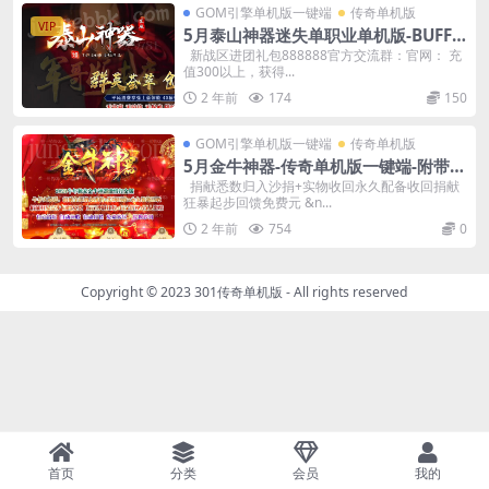
GOM引擎单机版一键端
传奇单机版
VIP
5月泰山神器迷失单职业单机版-BUFF
洗练-附带GM后台
新战区进团礼包888888官方交流群：官网： 充
值300以上，获得...
2 年前
174
150
GOM引擎单机版一键端
传奇单机版
5月金牛神器-传奇单机版一键端-附带强
大GM后台-炫酷光柱-微端传奇！
捐献悉数归入沙捐+实物收回永久配备收回捐献
狂暴起步回馈免费元 &n...
2 年前
754
0
Copyright © 2023
301传奇单机版
- All rights reserved
首页
分类
会员
我的