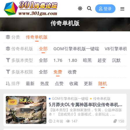
登录
传奇单机版
分类
传奇单机版
传奇单机版
全部
GOM引擎单机版一键端
V8引擎单机
多版本类型
全部
1.76
1.80
暗黑
超变
沉默
多版本权限
全部
免费
收费
排序
最新
热度
点赞
收藏
更新
随机
GOM引擎单机版一键端
传奇单机版
VIP
5月莽夫OL专属神器单职业传奇单机版-
附带GM后台
【版本类型】全新独家激情，专属，公益神器版
本！ 【游戏简介】全新模式，全新玩法，...
2 年前
147
150