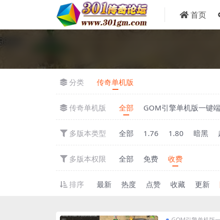
首页
分类
传奇单机版
传奇单机版
全部
GOM引擎单机版一键
多版本类型
全部
1.76
1.80
暗黑
多版本权限
全部
免费
收费
排序
最新
热度
点赞
收藏
更新
GOM引擎单机版