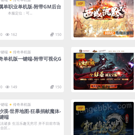
VIP
属单职业单机版-附带GM后台
 本服定位：可...
0
162
150
一键端
传奇单机版
VIP
奇单机版一键端-附带可视化G
0
149
150
一键端
传奇单机版
VIP
沙漠-世界地图-狂暴捐献魔体-
键端
玩法诸多 生活乐趣无穷尽 并不目前市场
区...