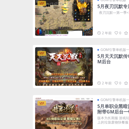
VIP
5月夜刃沉默专
夜刃沉默—第一季<
2 年前
0
GOM引擎单机版
VIP
5月天天沉默传
M后台
2 年前
0
GOM引擎单机版
VIP
5月单职业黑暗
附带GM后台一
版本为长期服 游戏
上的垃圾废物快餐服 合