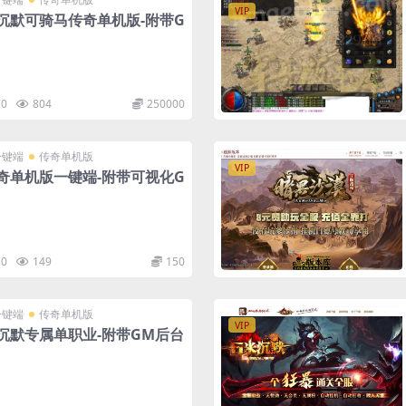
VIP
沉默可骑马传奇单机版-附带G
0
804
250000
一键端
传奇单机版
VIP
奇单机版一键端-附带可视化G
0
149
150
一键端
传奇单机版
VIP
沉默专属单职业-附带GM后台