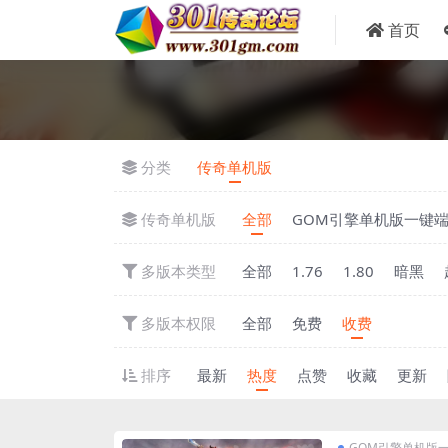
首页
分类
传奇单机版
传奇单机版
全部
GOM引擎单机版一键
多版本类型
全部
1.76
1.80
暗黑
多版本权限
全部
免费
收费
排序
最新
热度
点赞
收藏
更新
GOM引擎单机版