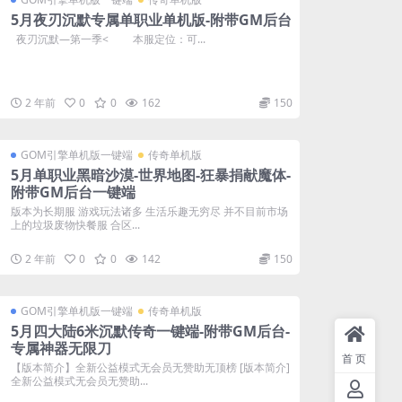
5月夜刃沉默专属单职业单机版-附带GM后台
夜刃沉默—第一季< 本服定位：可...
2 年前
0
0
162
150
GOM引擎单机版一键端
传奇单机版
5月单职业黑暗沙漠-世界地图-狂暴捐献魔体-
附带GM后台一键端
版本为长期服 游戏玩法诸多 生活乐趣无穷尽 并不目前市场
上的垃圾废物快餐服 合区...
2 年前
0
0
142
150
GOM引擎单机版一键端
传奇单机版
5月四大陆6米沉默传奇一键端-附带GM后台-
专属神器无限刀
首页
【版本简介】全新公益模式无会员无赞助无顶榜 [版本简介]
全新公益模式无会员无赞助...