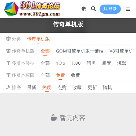
登录
传奇单机版
分类
传奇单机版
传奇单机版
全部
GOM引擎单机版一键端
V8引擎单机
多版本类型
全部
1.76
1.80
暗黑
超变
沉默
多版本权限
全部
免费
收费
排序
最新
热度
点赞
收藏
更新
随机
暂无内容