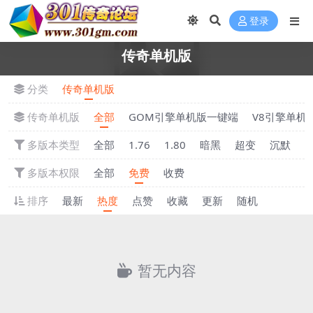
登录
传奇单机版
分类
传奇单机版
传奇单机版
全部
GOM引擎单机版一键端
V8引擎单机
多版本类型
全部
1.76
1.80
暗黑
超变
沉默
多版本权限
全部
免费
收费
排序
最新
热度
点赞
收藏
更新
随机
暂无内容