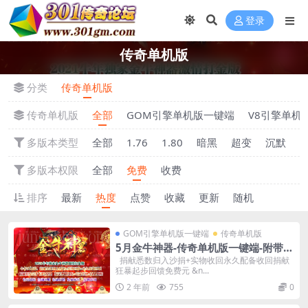
登录
传奇单机版
分类
传奇单机版
传奇单机版
全部
GOM引擎单机版一键端
V8引擎单机
多版本类型
全部
1.76
1.80
暗黑
超变
沉默
多版本权限
全部
免费
收费
排序
最新
热度
点赞
收藏
更新
随机
GOM引擎单机版一键端
传奇单机版
5月金牛神器-传奇单机版一键端-附带强
大GM后台-炫酷光柱-微端传奇！
捐献悉数归入沙捐+实物收回永久配备收回捐献
狂暴起步回馈免费元 &n...
2 年前
755
0