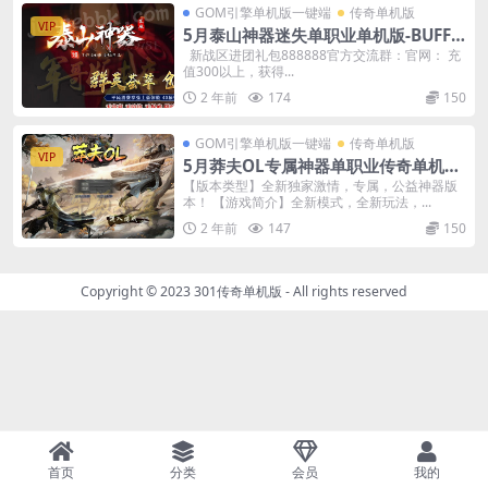
GOM引擎单机版一键端
传奇单机版
VIP
5月泰山神器迷失单职业单机版-BUFF
洗练-附带GM后台
新战区进团礼包888888官方交流群：官网： 充
值300以上，获得...
2 年前
174
150
GOM引擎单机版一键端
传奇单机版
VIP
5月莽夫OL专属神器单职业传奇单机版-
附带GM后台
【版本类型】全新独家激情，专属，公益神器版
本！ 【游戏简介】全新模式，全新玩法，...
2 年前
147
150
Copyright © 2023
301传奇单机版
- All rights reserved
首页
分类
会员
我的