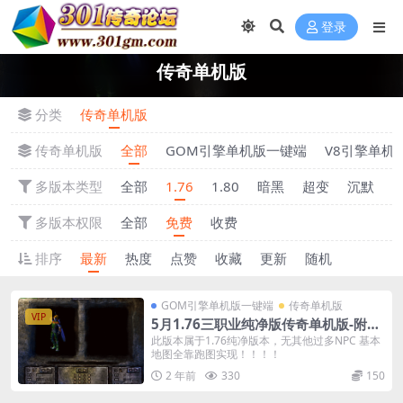
登录
传奇单机版
分类
传奇单机版
传奇单机版
全部
GOM引擎单机版一键端
V8引擎单机
多版本类型
全部
1.76
1.80
暗黑
超变
沉默
多版本权限
全部
免费
收费
排序
最新
热度
点赞
收藏
更新
随机
GOM引擎单机版一键端
传奇单机版
VIP
5月1.76三职业纯净版传奇单机版-附带
GM后台
此版本属于1.76纯净版本，无其他过多NPC 基本
地图全靠跑图实现！！！！
2 年前
330
150