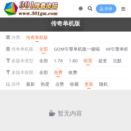
登录
传奇单机版
分类
传奇单机版
传奇单机版
全部
GOM引擎单机版一键端
V8引擎单机
多版本类型
全部
1.76
1.80
暗黑
超变
沉默
多版本权限
全部
免费
收费
排序
最新
热度
点赞
收藏
更新
随机
暂无内容