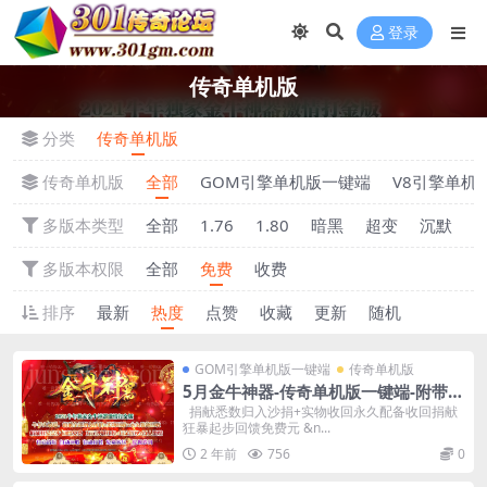
登录
传奇单机版
分类
传奇单机版
传奇单机版
全部
GOM引擎单机版一键端
V8引擎单机
多版本类型
全部
1.76
1.80
暗黑
超变
沉默
多版本权限
全部
免费
收费
排序
最新
热度
点赞
收藏
更新
随机
GOM引擎单机版一键端
传奇单机版
5月金牛神器-传奇单机版一键端-附带强
大GM后台-炫酷光柱-微端传奇！
捐献悉数归入沙捐+实物收回永久配备收回捐献
狂暴起步回馈免费元 &n...
2 年前
756
0