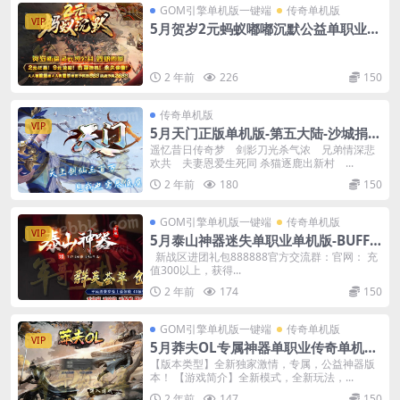
GOM引擎单机版一键端
传奇单机版
VIP
5月贺岁2元蚂蚁嘟嘟沉默公益单职业单
机版-附带GM后台
2 年前
226
150
传奇单机版
VIP
5月天门正版单机版-第五大陆-沙城捐
献-狂暴之力-附带GM后台
遥忆昔日传奇梦 剑影刀光杀气浓 兄弟情深悲
欢共 夫妻恩爱生死同 杀猫逐鹿出新村 ...
2 年前
180
150
GOM引擎单机版一键端
传奇单机版
VIP
5月泰山神器迷失单职业单机版-BUFF
洗练-附带GM后台
新战区进团礼包888888官方交流群：官网： 充
值300以上，获得...
2 年前
174
150
GOM引擎单机版一键端
传奇单机版
VIP
5月莽夫OL专属神器单职业传奇单机版-
附带GM后台
【版本类型】全新独家激情，专属，公益神器版
本！ 【游戏简介】全新模式，全新玩法，...
2 年前
147
150