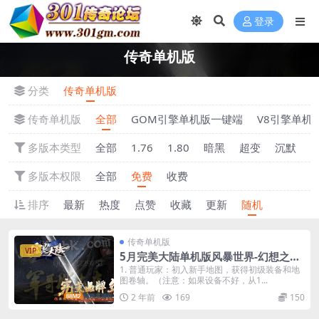
登录
传奇单机版
分类
传奇单机版
传奇单机版
全部
GOM引擎单机版一键端
V8引擎单机
多版本类型
全部
1.76
1.80
暗黑
超变
沉默
多版本权限
全部
免费
收费
排序
最新
热度
点赞
收藏
更新
随机
传奇单机版
VIP
5月完美大陆单机版风暴世界-幻想之旅-
神魔之体-装备强化-附带GM后台
1. 普通玩家：初入新手地图，获得初级装备和地
图卷轴。（注意：如果设备不好，从1...
2 年前
169
150