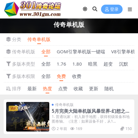
登录
传奇单机版
分类
传奇单机版
传奇单机版
全部
GOM引擎单机版一键端
V8引擎单机
多版本类型
全部
1.76
1.80
暗黑
超变
沉默
多版本权限
全部
免费
收费
排序
最新
热度
点赞
收藏
更新
随机
传奇单机版
VIP
5月完美大陆单机版风暴世界-幻想之旅-
神魔之体-装备强化-附带GM后台
1. 普通玩家：初入新手地图，获得初级装备和地
图卷轴。（注意：如果设备不好，从1...
2 年前
169
150