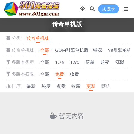
登录
传奇单机版
分类
传奇单机版
传奇单机版
全部
GOM引擎单机版一键端
V8引擎单机
多版本类型
全部
1.76
1.80
暗黑
超变
沉默
多版本权限
全部
免费
收费
排序
最新
热度
点赞
收藏
更新
随机
暂无内容