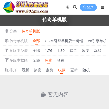
登录
传奇单机版
分类
传奇单机版
传奇单机版
全部
GOM引擎单机版一键端
V8引擎单机
多版本类型
全部
1.76
1.80
暗黑
超变
沉默
多版本权限
全部
免费
收费
排序
最新
热度
点赞
收藏
更新
随机
暂无内容