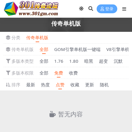
登录
传奇单机版
分类
传奇单机版
传奇单机版
全部
GOM引擎单机版一键端
V8引擎单机
多版本类型
全部
1.76
1.80
暗黑
超变
沉默
多版本权限
全部
免费
收费
排序
最新
热度
点赞
收藏
更新
随机
暂无内容