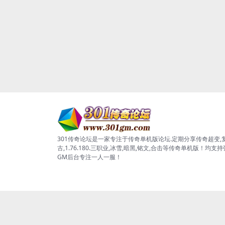
301传奇论坛是一家专注于传奇单机版论坛.定期分享传奇超变,
古,1.76.180.三职业,冰雪,暗黑,铭文,合击等传奇单机版！均支
GM后台专注一人一服！