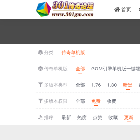
首页
分类
传奇单机版
传奇单机版
全部
GOM引擎单机版一键
多版本类型
全部
1.76
1.80
暗黑
多版本权限
全部
免费
收费
排序
最新
热度
点赞
收藏
更新