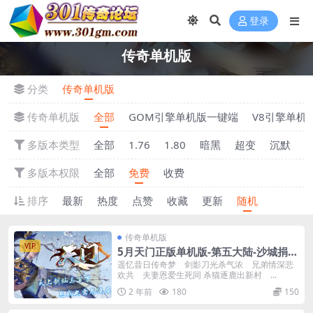
登录
传奇单机版
分类
传奇单机版
传奇单机版
全部
GOM引擎单机版一键端
V8引擎单机
多版本类型
全部
1.76
1.80
暗黑
超变
沉默
多版本权限
全部
免费
收费
排序
最新
热度
点赞
收藏
更新
随机
传奇单机版
VIP
5月天门正版单机版-第五大陆-沙城捐
献-狂暴之力-附带GM后台
遥忆昔日传奇梦 剑影刀光杀气浓 兄弟情深悲
欢共 夫妻恩爱生死同 杀猫逐鹿出新村 ...
2 年前
180
150