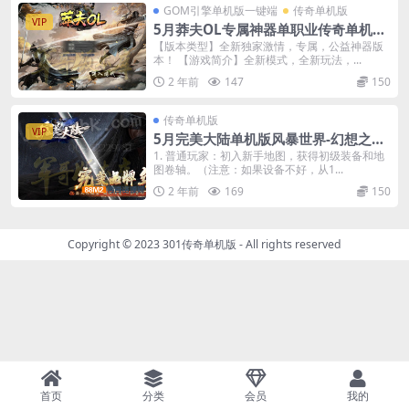
GOM引擎单机版一键端
传奇单机版
VIP
5月莽夫OL专属神器单职业传奇单机版-
附带GM后台
【版本类型】全新独家激情，专属，公益神器版
本！ 【游戏简介】全新模式，全新玩法，...
2 年前
147
150
传奇单机版
VIP
5月完美大陆单机版风暴世界-幻想之旅-
神魔之体-装备强化-附带GM后台
1. 普通玩家：初入新手地图，获得初级装备和地
图卷轴。（注意：如果设备不好，从1...
2 年前
169
150
Copyright © 2023
301传奇单机版
- All rights reserved
首页
分类
会员
我的