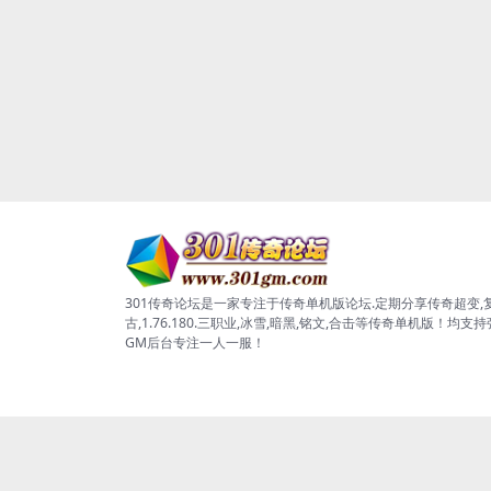
301传奇论坛是一家专注于传奇单机版论坛.定期分享传奇超变,
古,1.76.180.三职业,冰雪,暗黑,铭文,合击等传奇单机版！均支
GM后台专注一人一服！