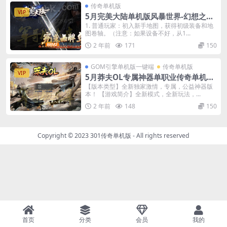
传奇单机版
VIP
5月完美大陆单机版风暴世界-幻想之旅-
神魔之体-装备强化-附带GM后台
1. 普通玩家：初入新手地图，获得初级装备和地
图卷轴。（注意：如果设备不好，从1...
2 年前
171
150
GOM引擎单机版一键端
传奇单机版
VIP
5月莽夫OL专属神器单职业传奇单机版-
附带GM后台
【版本类型】全新独家激情，专属，公益神器版
本！ 【游戏简介】全新模式，全新玩法，...
2 年前
148
150
Copyright © 2023
301传奇单机版
- All rights reserved
首页
分类
会员
我的