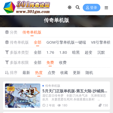
登录
传奇单机版
分类
传奇单机版
传奇单机版
全部
GOM引擎单机版一键端
V8引擎单机
多版本类型
全部
1.76
1.80
暗黑
超变
沉默
多版本权限
全部
免费
收费
排序
最新
热度
点赞
收藏
更新
随机
传奇单机版
VIP
5月天门正版单机版-第五大陆-沙城捐
献-狂暴之力-附带GM后台
遥忆昔日传奇梦 剑影刀光杀气浓 兄弟情深悲
欢共 夫妻恩爱生死同 杀猫逐鹿出新村 ...
2 年前
180
150