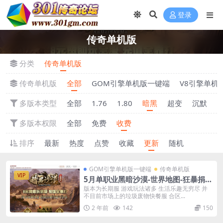
登录
传奇单机版
分类
传奇单机版
传奇单机版
全部
GOM引擎单机版一键端
V8引擎单机
多版本类型
全部
1.76
1.80
暗黑
超变
沉默
多版本权限
全部
免费
收费
排序
最新
热度
点赞
收藏
更新
随机
GOM引擎单机版一键端
传奇单机版
VIP
5月单职业黑暗沙漠-世界地图-狂暴捐献
魔体-附带GM后台一键端
版本为长期服 游戏玩法诸多 生活乐趣无穷尽 并
不目前市场上的垃圾废物快餐服 合区...
2 年前
142
150