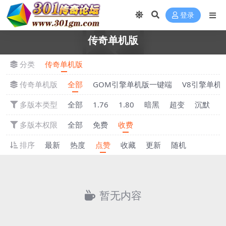
登录
传奇单机版
分类
传奇单机版
传奇单机版
全部
GOM引擎单机版一键端
V8引擎单机
多版本类型
全部
1.76
1.80
暗黑
超变
沉默
多版本权限
全部
免费
收费
排序
最新
热度
点赞
收藏
更新
随机
暂无内容