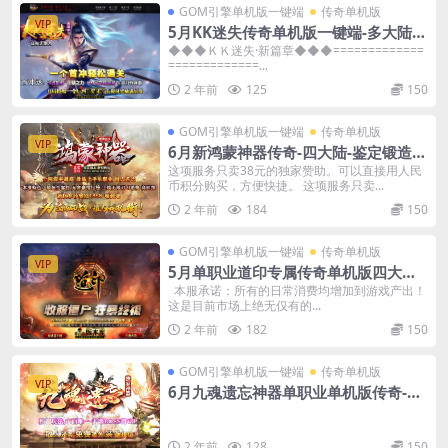
GOM引擎单机版一键端
传奇单机版
VIP
5月KK迷失传奇单机版一键端-多大陆-
附带GM后台-背包神器
◆◆◆ＫＫ迷失·新篇章◆◆◆=============
=============...
2 年前
125
150
GOM引擎单机版一键端
传奇单机版
VIP
6月新鸿蒙神器传奇-四大陆-鉴定锻造强
化加星-骰王-魂骨-可视化GM后台
这项服务只卖38元的独家赞助。可以直接用人民
币积分购买，方便快捷。 这项服务只卖...
2 年前
184
150
GOM引擎单机版一键端
传奇单机版
VIP
5月单职业道印专属传奇单机版四大陆-
神魔变身修仙僵尸-附带GM后台
本服承诺：所有的日常消费均增加到游戏产出！
这是目前市场上绝无仅有的...
2 年前
182
150
GOM引擎单机版一键端
传奇单机版
VIP
6月九魂遗忘神器单职业单机版传奇-附
带GM后台
2 年前
128
150