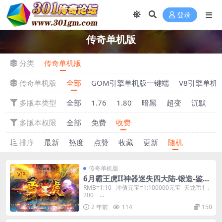
登录
传奇单机版
分类
传奇单机版
传奇单机版
全部
GOM引擎单机版一键端
V8引擎单机
多版本类型
全部
1.76
1.80
暗黑
超变
沉默
多版本权限
全部
免费
收费
排序
最新
热度
点赞
收藏
更新
随机
传奇单机版
VIP
6月霸王虎II神器迷失四大陆-锻造-鉴
定-棋盘-GM后台
RMB=1:10 冲值元宝=1:100000元宝 天龙币1：
200 ...
2 年前
114
150