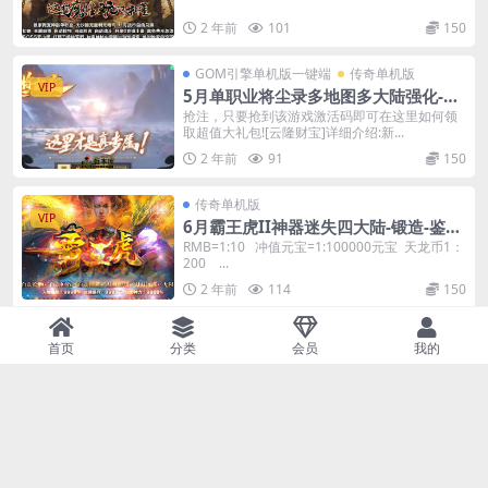
2 年前
101
150
GOM引擎单机版一键端
传奇单机版
VIP
5月单职业将尘录多地图多大陆强化-附
带gm后台-特殊强化
抢注，只要抢到该游戏激活码即可在这里如何领
取超值大礼包![云隆财宝]详细介绍:新...
2 年前
91
150
传奇单机版
VIP
6月霸王虎II神器迷失四大陆-锻造-鉴
定-棋盘-GM后台
RMB=1:10 冲值元宝=1:100000元宝 天龙币1：
200 ...
2 年前
114
150
GOM引擎单机版一键端
传奇单机版
首页
分类
会员
我的
VIP
5月旺旺超变无限刀单机版一键端-附带
传奇GM后台
遥忆昔日传奇梦 剑影刀光杀气浓 兄弟情深悲
欢共 夫妻恩爱生死同 杀猫逐鹿出新村 ...
2 年前
121
150
GOM引擎单机版一键端
传奇单机版
VIP
6越飞翔酒鬼无限刀单职业一键传奇版