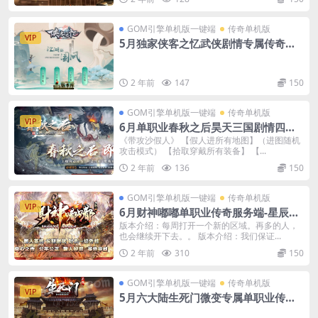
GOM引擎单机版一键端
传奇单机版
VIP
5月独家侠客之忆武侠剧情专属传奇单
机版-附带GM后台
2 年前
147
150
GOM引擎单机版一键端
传奇单机版
VIP
6月单职业春秋之后昊天三国剧情四大
陆单机版-附带GM后台
《带攻沙假人》 【假人进所有地图】（进图随机
攻击模式） 【拾取穿戴所有装备】 【...
2 年前
136
150
GOM引擎单机版一键端
传奇单机版
VIP
6月财神嘟嘟单职业传奇服务端-星辰塔-
骰王-附带GM后台
版本介绍：每周打开一个新的区域。再多的人，
也会继续开下去。。 版本介绍：我们保证...
2 年前
310
150
GOM引擎单机版一键端
传奇单机版
VIP
5月六大陆生死门微变专属单职业传奇
单机版-附带GM后台