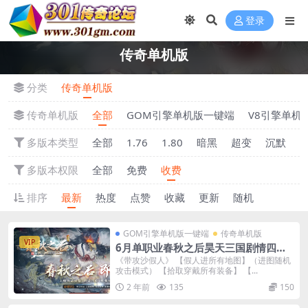
登录
传奇单机版
分类
传奇单机版
传奇单机版
全部
GOM引擎单机版一键端
V8引擎单机
多版本类型
全部
1.76
1.80
暗黑
超变
沉默
多版本权限
全部
免费
收费
排序
最新
热度
点赞
收藏
更新
随机
GOM引擎单机版一键端
传奇单机版
VIP
6月单职业春秋之后昊天三国剧情四大
陆单机版-附带GM后台
《带攻沙假人》 【假人进所有地图】（进图随机
攻击模式） 【拾取穿戴所有装备】 【...
2 年前
135
150