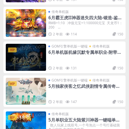
传奇单机版
VIP
6月霸王虎II神器迷失四大陆-锻造-鉴
定-棋盘-GM后台
RMB=1:10 冲值元宝=1:100000元宝 天龙币1：
200 ...
2 年前
114
150
GOM引擎单机版一键端
传奇单机版
VIP
6月单机版机缘沉默专属单职业-附带G
M后台
2 年前
131
150
GOM引擎单机版一键端
传奇单机版
VIP
5月独家侠客之忆武侠剧情专属传奇单
机版-附带GM后台
2 年前
147
150
传奇单机版
VIP
5月单职业五大陆紫川神器一键端单机
版-附带GM后台
散人玩家上线双号,一个号泡点一个号打基础装