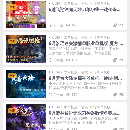
GOM引擎单机版一键端
传奇单机版
VIP
6越飞翔酒鬼无限刀单职业一键传奇版
本-附带GM后台
2 年前
196
150
GOM引擎单机版一键端
传奇单机版
VIP
6月洛瑶迷失激情单职业单机版-魔方-转
生-洗练-附带GM后台
简单介绍的版本:商业服务器，不好玩，不专属，
充满陷阱，需要大量的氪金。详情请看图...
2 年前
107
150
GOM引擎单机版一键端
传奇单机版
VIP
6月贤者大陆专属神器单机一键端-附带
GM后台
◆全新耗时6个月-倾力制作匠心制作一好难难寻
找-各位玩家不要错过本服 ◆年度巨献...
2 年前
117
150
GOM引擎单机版一键端
传奇单机版
VIP
6月诸神传说无限刀神器激情单职业传
奇单机-附带GM后台
★★★申请好玩高于500，直接联系客服秒提，
让你抗米无忧★★★ 上线送主动捡物，...
2 年前
131
150