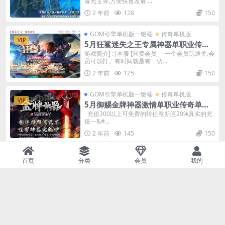
备元宝等,方便快速发展 ...
2 年前
128
150
GOM引擎单机版一键端
传奇单机版
VIP
5月狂鲨迷失之王专属神器单职业传奇
单机版本-附带GM后台
游戏简介] :|本服 [只卖会员」-一个会员玩通关.会
员可以打。有时间就是有一切...
2 年前
125
150
GOM引擎单机版一键端
传奇单机版
VIP
5月御赐金牌神器激情单职业传奇单机
版本-附带GM后台
充值300以上可免费的转任意新区20%真实的充
值—&#...
2 年前
145
150
GOM引擎单机版一键端
传奇单机版
首页
分类
会员
我的
VIP
5月夜刃沉默专属单职业单机版-附带G
M后台
夜刃沉默—第一季< 本服定位：可...
2 年前
162
150
GOM引擎单机版一键端
传奇单机版
VIP
5月龙行天下专属神器无限刀单职业单